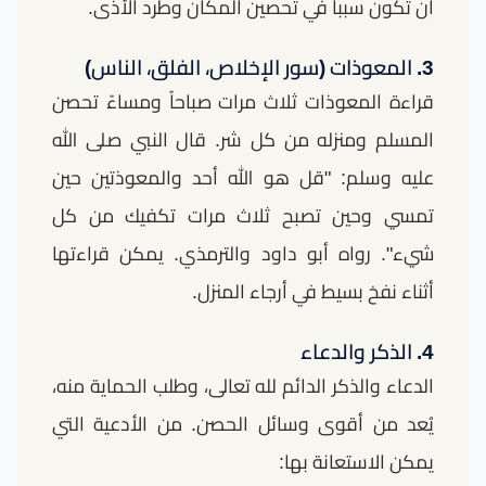
أن تكون سبباً في تحصين المكان وطرد الأذى.
3. المعوذات (سور الإخلاص، الفلق، الناس)
قراءة المعوذات ثلاث مرات صباحاً ومساءً تحصن
المسلم ومنزله من كل شر. قال النبي صلى الله
عليه وسلم: "قل هو الله أحد والمعوذتين حين
تمسي وحين تصبح ثلاث مرات تكفيك من كل
شيء". رواه أبو داود والترمذي. يمكن قراءتها
أثناء نفخ بسيط في أرجاء المنزل.
4. الذكر والدعاء
الدعاء والذكر الدائم لله تعالى، وطلب الحماية منه،
يُعد من أقوى وسائل الحصن. من الأدعية التي
يمكن الاستعانة بها: