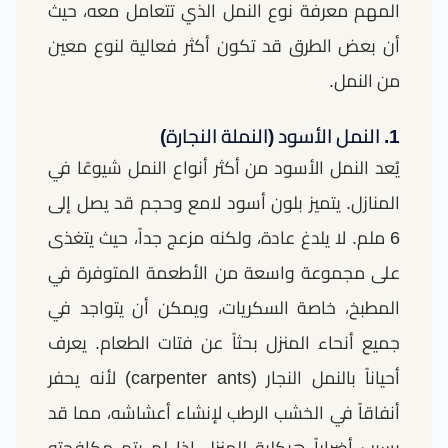
المهم معرفة نوع النمل الذي تتعامل معه، حيث
أن بعض الطرق قد تكون أكثر فعالية لنوع معين
من النمل.
1. النمل الأسود (النملة النجارة)
يُعد النمل الأسود من أكثر أنواع النمل شيوعًا في
المنازل. يتميز بلون أسود لامع وحجم قد يصل إلى
6 ملم. لا يلدغ عادة، ولكنه مزعج جداً، حيث يتغذى
على مجموعة واسعة من الأطعمة المتوفرة في
المطبخ، خاصة السكريات، ويمكن أن يتواجد في
جميع أنحاء المنزل بحثاً عن فتات الطعام. يعرف
أحياناً بالنمل النجار (carpenter ants) لأنه يحفر
أنفاقاً في الخشب الرطب لإنشاء أعشاشه، مما قد
يسبب أضراراً هيكلية للمنزل إذا لم يتم مكافحته