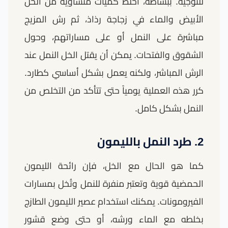
للتوجيه. ببساطة، اخلط كميات متساوية من الخل
الأبيض والماء في زجاجة رذاذ، ثم رش المزيج
مباشرة على النمل أو على مساراتهم، وحول
الشقوق والفتحات. يمكن أن يقتل الخل النمل عند
الرش المباشر، ولكنه يعمل بشكل أساسي كطارد.
كرر هذه العملية يومياً حتى تتأكد من التخلص من
النمل بشكل كامل.
2. طرد النمل بالليمون
كما هو الحال مع الخل، فإن رائحة الليمون
الحمضية قوية وتعتبر منفرة للنمل وتُخل بمسارات
الفيرومونات. يمكنك استخدام عصير الليمون الطازج
بخلطه مع الماء ورشه، أو حتى وضع قشور