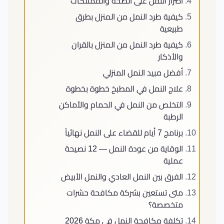
أضرار النمل على الصحة والممتلكات
نجار مطابخ وأبواب
كيفية طرد النمل من المنزل بطرق
تركيب طارد الحمام بمكة
طبيعية
كشف تسربات المياه بمكة
كيفية طرد النمل من المنزل بالقران
معلم جبس بورد بمكة المكرمة
والأذكار
شركة عزل أسطح بمكة المكرمة
أفضل مبيد النمل المنزلي
معلم دهانات بمكة المكرمة
علاج النمل في المطبخ خطوة بخطوة
تركيب باركيه بمكة المكرمة
مبلط بمكة المكرمة
التخلص من النمل في الحمام والأماكن
الرطبة
حداد بمكة المكرمة
لحام وإصلاح خزانات المياه
برنامج 7 أيام للقضاء على النمل نهائياً
الوقاية من عودة النمل — 12 نصيحة
عملية
الفرق بين النمل العادي والنمل الأبيض
متى تستعين بشركة مكافحة حشرات
متخصصة؟
تكلفة مكافحة النمل في مكة 2026