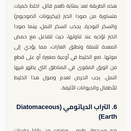
هذه الطريقة تعد بمثابة طُعم قاتل. اخلط كميات
متساوية من صودا الخبز (بيكربونات الصوديوم)
والسكر البودرة. يجذب السكر النمل، بينما صودا
الخبز تؤذيه عند تناولها، حيث تتفاعل مع حمض
المعدة للنملة وتطلق الغازات، مما يؤدي إلى
موتها. ضع الخليط في أوعية صغيرة أو على قطع
من الورق المقوى في المناطق التي يظهر فيها
النمل. يجب الحرص لعدم وصول هذا الخليط
للأطفال والحيوانات الأليفة.
6. التراب الدياتومي (Diatomaceous
Earth)
هو مسحوق طبيعي مصنوع من بقايا حفريات