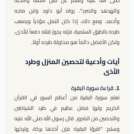
صلى الله عليه وسلم عن قتل النملة والنحلة
والهدهد والصرد". رواه أبو داود وابن ماجه
وأحمد. ومع ذلك، إذا كان النمل مؤذياً ويصعب
طرده بالطرق السلمية، فإنه يجوز قتله دفعاً للأذى،
ولكن الأفضل دائماً هو محاولة طرده أولاً.
آيات وأدعية لتحصين المنزل وطرد
الأذى
1. قراءة سورة البقرة
تعتبر سورة البقرة من أعظم السور في القرآن
الكريم ولها فضل عظيم في طرد الشياطين
والتحصين من الشرور. قال رسول الله صلى الله عليه
وسلم: "اقرؤا البقرة؛ فإن أخذها بركة، وتركها