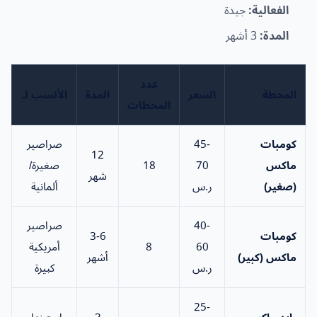
الفعالية:
جيدة
المدة:
3 أشهر
عدد
المحطة
السعر
المدة
الأنسب لـ
المحطات
كومبات
45-
صراصير
12
ماكس
70
18
صغيرة/
شهر
(صغير)
ر.س
ألمانية
40-
صراصير
كومبات
3-6
60
8
أمريكية
ماكس (كبير)
أشهر
ر.س
كبيرة
25-