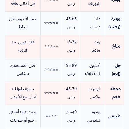
البوريك
ر.س
في أماكن جافة
بودرة
دلتا
45-65
حمامات ومناطق
⭐⭐⭐⭐⭐
(رطب)
دست
ر.س
رطبة
رايد
18-32
قتل فوري عند
بخاخ
⭐⭐⭐⭐⭐
ماكس
ر.س
الرؤية
جل
أدفيون
55-89
قتل المستعمرة
⭐⭐⭐⭐⭐
(إبرة)
(Advion)
ر.س
بالكامل
محطة
كومبات
45-70
حماية طويلة +
⭐⭐⭐⭐⭐
طعم
ماكس
ر.س
أمان مع الأطفال
بودرة
25-40
بيوت فيها أطفال
طبيعي
⭐⭐⭐⭐
دياتومي
ر.س
رضع أو حيوانات