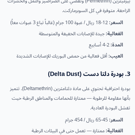
بيرميثرين (Permethrin) وتقضي على الصراصير والنمل والحشرات
الزاحفة. متوفرة في كل السوبرماركت.
السعر:
12-18 ريال / عبوة 100 جرام (غالباً تباع 3 عبوات معاً)
الفعالية:
جيدة للإصابات الخفيفة والمتوسطة
المدة:
2-4 أسابيع
العيب:
أقل فعالية من حمض البوريك للإصابات الشديدة
3. بودرة دلتا دست (Delta Dust)
بودرة احترافية تحتوي على مادة دلتامثرين (Deltamethrin). تتميز
بأنها مقاومة للرطوبة — ممتازة للحمامات والمناطق الرطبة حيث
تفشل البودرة العادية.
السعر:
45-65 ريال / 454 جرام
الفعالية:
ممتازة — تعمل حتى في البيئات الرطبة