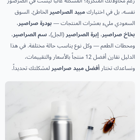
رغم محاولاتك المتكررة؟ المشكلة غالباً ليست في الصرصور
نجار مطابخ وأبواب
نفسه، بل في اختيارك
مبيد الصراصير
الخاطئ. السوق
تركيب طارد الحمام بمكة
كشف تسربات المياه بمكة
السعودي مليء بعشرات المنتجات —
بودرة صراصير
،
معلم جبس بورد بمكة المكرمة
بخاخ صراصير
،
إبرة الصراصير
(الجل)،
سم الصراصير
،
شركة عزل أسطح بمكة المكرمة
ومحطات الطعم — وكل نوع يناسب حالة مختلفة. في هذا
معلم دهانات بمكة المكرمة
الدليل نقارن أفضل 12 منتجاً بالأسعار والتقييمات،
تركيب باركيه بمكة المكرمة
مبلط بمكة المكرمة
ونساعدك تختار
أفضل مبيد صراصير
لمشكلتك تحديداً.
حداد بمكة المكرمة
لحام وإصلاح خزانات المياه