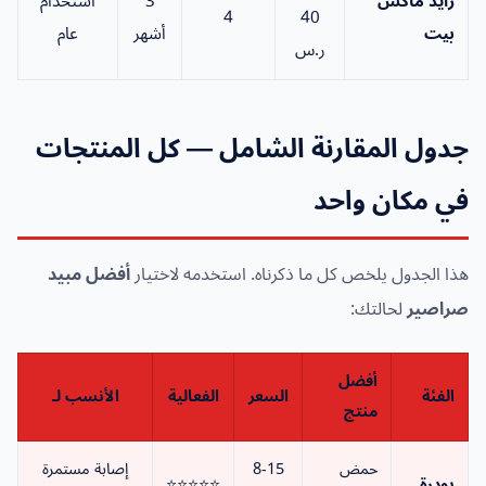
رايد ماكس
3
استخدام
4
40
بيت
أشهر
عام
ر.س
جدول المقارنة الشامل — كل المنتجات
في مكان واحد
هذا الجدول يلخص كل ما ذكرناه. استخدمه لاختيار
أفضل مبيد
صراصير
لحالتك:
أفضل
الفئة
السعر
الفعالية
الأنسب لـ
منتج
حمض
8-15
إصابة مستمرة
بودرة
⭐⭐⭐⭐⭐