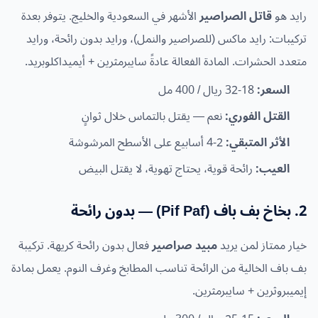
رايد هو
قاتل الصراصير
الأشهر في السعودية والخليج. يتوفر بعدة
تركيبات: رايد ماكس (للصراصير والنمل)، ورايد بدون رائحة، ورايد
متعدد الحشرات. المادة الفعالة عادةً سايبرمثرين + أيميداكلوبريد.
السعر:
18-32 ريال / 400 مل
القتل الفوري:
نعم — يقتل بالتماس خلال ثوانٍ
الأثر المتبقي:
2-4 أسابيع على الأسطح المرشوشة
العيب:
رائحة قوية، يحتاج تهوية، لا يقتل البيض
2. بخاخ بف باف (Pif Paf) — بدون رائحة
خيار ممتاز لمن يريد
مبيد صراصير
فعال بدون رائحة كريهة. تركيبة
بف باف الخالية من الرائحة تناسب المطابخ وغرف النوم. يعمل بمادة
إيميبروثرين + سايبرمثرين.