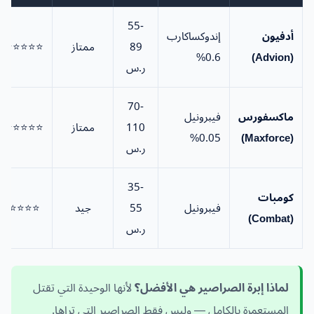
55-
أدفيون
إندوكساكارب
89
ممتاز
⭐⭐⭐⭐⭐
0.6%
(Advion)
ر.س
70-
ماكسفورس
فيبرونيل
110
ممتاز
⭐⭐⭐⭐⭐
0.05%
(Maxforce)
ر.س
35-
كومبات
فيبرونيل
55
جيد
⭐⭐⭐⭐
(Combat)
ر.س
لماذا
إبرة الصراصير
هي الأفضل؟
لأنها الوحيدة التي تقتل
المستعمرة بالكامل — وليس فقط الصراصير التي تراها.