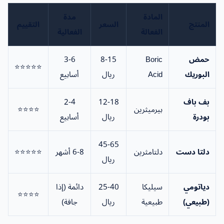
المادة
مدة
المنتج
السعر
التقييم
الفعالة
الفعالية
حمض
Boric
8-15
3-6
⭐⭐⭐⭐⭐
البوريك
Acid
ريال
أسابيع
بف باف
12-18
2-4
بيرميثرين
⭐⭐⭐⭐
بودرة
ريال
أسابيع
45-65
دلتا دست
دلتامثرين
6-8 أشهر
⭐⭐⭐⭐⭐
ريال
دياتومي
سيليكا
25-40
دائمة (إذا
⭐⭐⭐⭐
(طبيعي)
طبيعية
ريال
جافة)