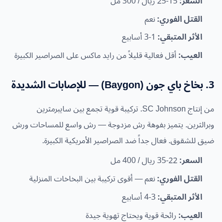
السعر:
15-25 ريال / 300 مل
القتل الفوري:
نعم
الأثر المتبقي:
1-3 أسابيع
العيب:
أقل فعالية قليلاً من رايد ماكس على الصراصير الكبيرة
3. بخاخ باي جون (Baygon) — للإصابات الشديدة
من إنتاج SC Johnson. تركيبة قوية تجمع بين سايبرمثرين
وبرالثرين. يتميز بفوهة رش مزدوجة — رش واسع للمساحات ورش
ضيق للشقوق. فعال جداً ضد الصراصير الأمريكية الكبيرة.
السعر:
22-35 ريال / 400 مل
القتل الفوري:
نعم — أقوى تركيبة بين البخاخات المنزلية
الأثر المتبقي:
3-4 أسابيع
العيب:
رائحة قوية ويحتاج تهوية جيدة