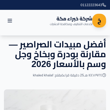
01122223643
شركة خبراء مكة
خ
لخدمات التنظيف ومكافحة الحشرات
أفضل مبيدات الصراصير —
الرئيسية
مقارنة بودرة وبخاخ وجل
العروض
وسم بالأسعار 2026
المدونة
٢٤‏/٩‏/١٤٤٧ هـ
25 دقيقة قراءة
بقلم: khaled khalaf
مناطق التغطية
اتصل بنا
خدماتنا