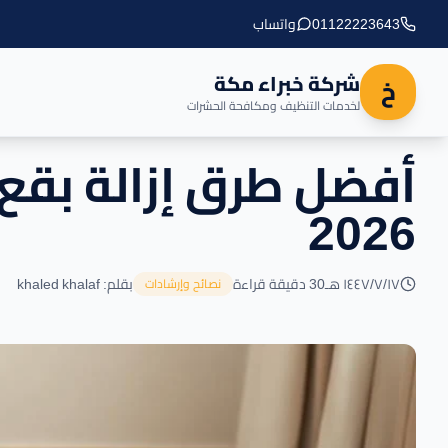
01122223643
واتساب
شركة خبراء مكة
خ
لخدمات التنظيف ومكافحة الحشرات
أفضل طرق إزالة بقع
2026
١٧‏/٧‏/١٤٤٧ هـ
30 دقيقة قراءة
بقلم: khaled khalaf
نصائح وإرشادات