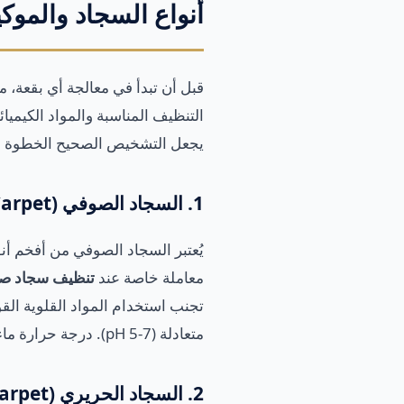
أنواع السجاد والمو
قبل أن تبدأ في معالجة أي بقعة،
التنظيف المناسبة والمواد الكيميا
يجعل التشخيص الصحيح الخطوة ال
1. السجاد الصوفي (Wool Carpet)
يُعتبر السجاد الصوفي من أفخم أنو
معاملة خاصة عند
تنظيف سجاد 
تجنب استخدام المواد القلوية الق
متعادلة (pH 5-7). درجة حرارة ماء التنظيف يجب ألا تتجاوز 40 درجة مئوية لتجنب انكماش الألياف.
2. السجاد الحريري (Silk Carpet)