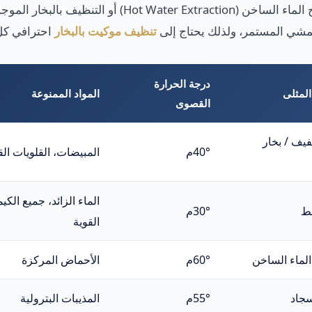
يعتمد تنظيفه على أجهزة استخراج الماء الساخن ( Extraction
شي المستمر، ولذلك يحتاج إلى
تنظيف موكيت بالبخار
احترافي كل 6-12 شهرا
درجة الحرارة
لمثلى
المواد الممنوعة
القصوى
ف / بخار
40°م
المبيضات، القلويات الق
الماء الزائد، جميع الكي
ط
30°م
القوية
الماء الساخن
60°م
الأحماض المركزة
سجاد
55°م
المذيبات البترولية