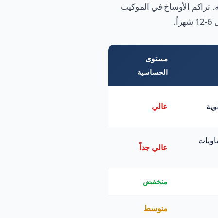
Hot Water) أو التنظيف بالبخار الموجه. تراكم الأوساخ في الموكيت
ً.
مستوى
الحساسية
وية
عالي
ماويات
عالي جداً
منخفض
متوسط