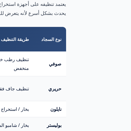
يحدث بشكل أسرع لأنه يتعرض للم
نوع السجاد
طريقة التنظيف ا
تنظيف رطب خفي
صوفي
منخفض
حريري
تنظيف جاف فق
نايلون
بخار / استخراج 
بوليستر
بخار / شامبو ال