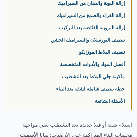
نجار مطابخ وأبواب
إزالة البوية والدهان من السيراميك
تركيب طارد الحمام بمكة
إزالة الغراء والصمغ من السيراميك
كشف تسربات المياه بمكة
إزالة الترويبة الفائضة بعد التركيب
معلم جبس بورد بمكة المكرمة
شركة عزل أسطح بمكة المكرمة
تنظيف البورسلان والسيراميك الخشن
معلم دهانات بمكة المكرمة
تنظيف البلاط الموزايكو
تركيب باركيه بمكة المكرمة
مبلط بمكة المكرمة
أفضل المواد والأدوات المتخصصة
حداد بمكة المكرمة
ماكينة جلي البلاط بعد التشطيب
لحام وإصلاح خزانات المياه
خطة تنظيف شاملة لشقة بعد البناء
الأسئلة الشائعة
استلام شقة أو فيلا جديدة بعد التشطيب يعني مواجهة
مخلفات البناء المتراكمة على الأرضيات: بقايا
الأسمنت