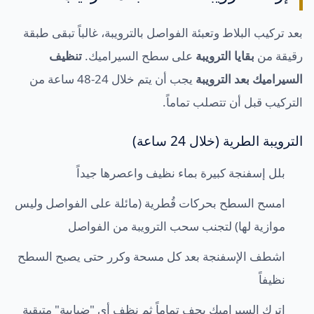
بعد تركيب البلاط وتعبئة الفواصل بالترويبة، غالباً تبقى طبقة
رقيقة من
بقايا الترويبة
على سطح السيراميك.
تنظيف
السيراميك بعد الترويبة
يجب أن يتم خلال 24-48 ساعة من
التركيب قبل أن تتصلب تماماً.
الترويبة الطرية (خلال 24 ساعة)
بلل إسفنجة كبيرة بماء نظيف واعصرها جيداً
امسح السطح بحركات قُطرية (مائلة على الفواصل وليس
موازية لها) لتجنب سحب الترويبة من الفواصل
اشطف الإسفنجة بعد كل مسحة وكرر حتى يصبح السطح
نظيفاً
اترك السيراميك يجف تماماً ثم نظف أي "ضبابية" متبقية