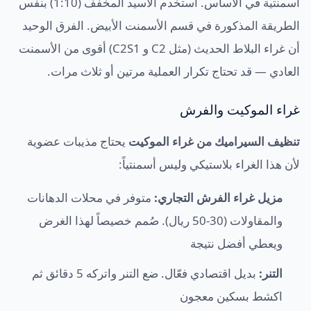
أسمنتية في الأساس. استخدم الأسيد المخفف (1:10) بنفس
الطريقة المذكورة في قسم الأسمنت الأبيض. الفرق الوحيد
أن غراء البلاط الحديث (مثل C2 و C2S1) أقوى من الأسمنت
العادي — قد تحتاج تكرار العملية مرتين أو ثلاث مرات.
غراء الموكيت والفرش
تنظيف السيراميك من غراء الموكيت
يحتاج مذيبات عضوية
لأن هذا الغراء بلاستيكي وليس أسمنتياً:
مزيل غراء الفرش التجاري:
متوفر في محلات الدهانات
والمقاولات (30-50 ريال). صُمم خصيصاً لهذا الغرض
ويعطي أفضل نتيجة
التنر:
بديل اقتصادي فعّال. ضع التنر واتركه 5 دقائق ثم
اكشط بسكين معجون