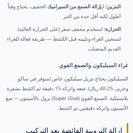
البنزين:
لـ
إزالة الصمغ من السيراميك
الخفيف. يحتاج وقتاً
أطول لكنه أقل حدة من التنر
الحرارة:
استخدم مجفف شعر (على الحرارة العالية)
لتسخين الغراء وتليينه قبل الكشط — طريقة فعالة للغراء
القديم المتصلب
غراء السيليكون والصمغ القوي
السيليكون يحتاج مزيل سيليكون خاص (متوفر في ساكو
وجرير، 25-40 ريال). ضعه واتركه 15 دقيقة ثم اكشط بشفرة
بلاستيكية. الصمغ القوي (Super Glue) يزول بالأسيتون — ضع
الأسيتون واتركه دقيقتين ثم اكشط.
إزالة الترويبة الفائضة بعد التركيب