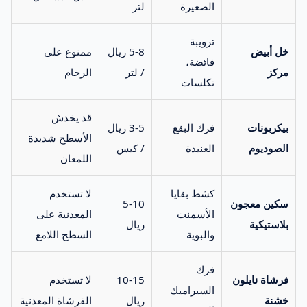
الصغيرة
لتر
ترويبة
خل أبيض
5-8 ريال
ممنوع على
فائضة،
مركز
/ لتر
الرخام
تكلسات
قد يخدش
بيكربونات
فرك البقع
3-5 ريال
الأسطح شديدة
الصوديوم
العنيدة
/ كيس
اللمعان
كشط بقايا
لا تستخدم
سكين معجون
5-10
الأسمنت
المعدنية على
بلاستيكية
ريال
والبوية
السطح اللامع
فرك
فرشاة نايلون
10-15
لا تستخدم
السيراميك
خشنة
ريال
الفرشاة المعدنية