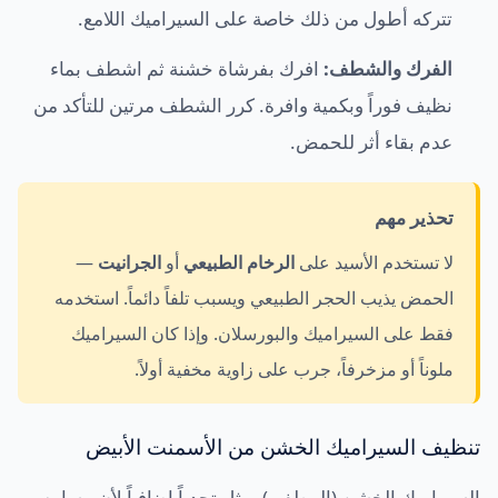
تتركه أطول من ذلك خاصة على السيراميك اللامع.
الفرك والشطف:
افرك بفرشاة خشنة ثم اشطف بماء
نظيف فوراً وبكمية وافرة. كرر الشطف مرتين للتأكد من
عدم بقاء أثر للحمض.
تحذير مهم
لا تستخدم الأسيد على
الرخام الطبيعي
أو
الجرانيت
—
الحمض يذيب الحجر الطبيعي ويسبب تلفاً دائماً. استخدمه
فقط على السيراميك والبورسلان. وإذا كان السيراميك
ملوناً أو مزخرفاً، جرب على زاوية مخفية أولاً.
تنظيف السيراميك الخشن من الأسمنت الأبيض
السيراميك الخشن (المطفي) يمثل تحدياً إضافياً لأن مسامه