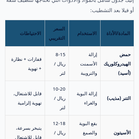
أو فيلا بعد التشطيب:
السعر
المادة/الأداة
الاستخدام
الاحتياطات
التقريبي
حمض
إزالة
8-15
قفازات + نظارة
الهيدروكلوريك
الأسمنت
ريال /
+ تهوية
(أسيد)
والترويبة
لتر
10-20
إزالة البوية
قابل للاشتعال،
التنر (مذيب)
ريال /
والغراء
تهوية إلزامية
لتر
بقع البوية
12-18
يتبخر بسرعة،
الأسيتون
والصمغ
ريال /
قابل للاشتعال