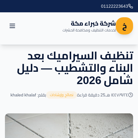
01122223643
شركة خبراء مكة
خ
لخدمات التنظيف ومكافحة الحشرات
تنظيف السيراميك بعد
الرئيسية
البناء والتشطيب — دليل
العروض
شامل 2026
المدونة
٢٤‏/٩‏/١٤٤٧ هـ
25 دقيقة قراءة
بقلم: khaled khalaf
نصائح وإرشادات
مناطق التغطية
اتصل بنا
خدماتنا