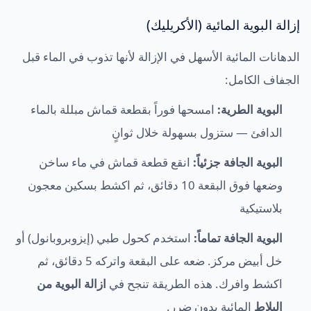
إزالة البوية المائية (الأكريليك)
الدهانات المائية الأسهل في الإزالة لأنها تذوب في الماء قبل
الجفاف الكامل:
البوية الطرية:
امسحها فوراً بقطعة قماش مبللة بالماء
الدافئ — ستزول بسهولة خلال ثوانٍ
البوية الجافة جزئياً:
انقع قطعة قماش في ماء ساخن
وضعها فوق البقعة 10 دقائق، ثم اكشط بسكين معجون
بلاستيكية
البوية الجافة تماماً:
استخدم كحول طبي (إيزوبروبانول) أو
خل أبيض مركز. ضعه على البقعة واتركه 5 دقائق، ثم
اكشط وافرك. هذه الطريقة تنجح في
ازالة البوية من
البلاط
المائية بدون ضرر.