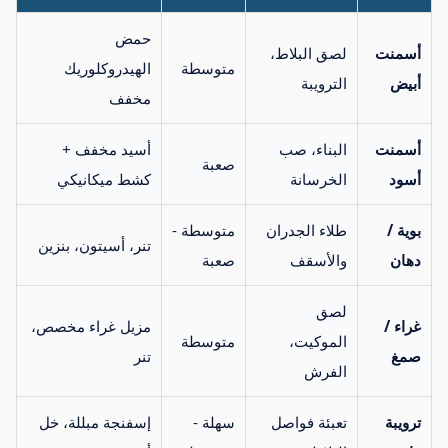
حمض
أسمنت
لصق البلاط،
متوسطة
الهيدروكلوريك
أبيض
الترويبة
مخفف
أسمنت
البناء، صب
أسيد مخفف +
صعبة
أسود
الخرسانة
كشط ميكانيكي
بوية /
طلاء الجدران
متوسطة -
تنر، أسيتون، بنزين
دهان
والأسقف
صعبة
لصق
غراء /
مزيل غراء مخصص،
الموكيت،
متوسطة
صمغ
تنر
الفرش
ترويبة
تعبئة فواصل
سهلة -
إسفنجة مبللة، خل