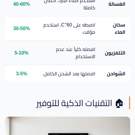
استخدم الماء البارد، أحمال
الغسالة
40-60%
كاملة
سخان
اضبطه على 60°C، استخدم
30-50%
الماء
مؤقت
افصله كلياً عند عدم
التلفزيون
5-10%
الاستخدام
الشواحن
افصلها بعد الشحن الكامل
3-5%
🏠 التقنيات الذكية للتوفير