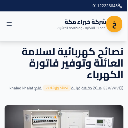
01122223643
شركة خبراء مكة
خ
لخدمات التنظيف ومكافحة الحشرات
نصائح كهربائية لسلامة
الرئيسية
العائلة وتوفير فاتورة
العروض
الكهرباء
المدونة
١٧‏/٧‏/١٤٤٧ هـ
26 دقيقة قراءة
بقلم: khaled khalaf
نصائح وإرشادات
مناطق التغطية
اتصل بنا
خدماتنا