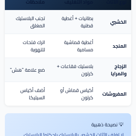
نوع الأثاث
مواد التغليف
ملاحظات
بطانيات + أغطية
تجنب البلاستيك
الخشبي
قطنية
المغلق
أغطية قماشية
اترك فتحات
المنجد
مسامية
للتهوية
الزجاج
بلاستيك فقاعات +
ضع علامة "هش"
والمرايا
كرتون
أكياس قماش أو
أضف أكياس
المفروشات
كرتون
السيليكا
💡 نصيحة ذهبية
لا تغلف الأثاث الخشبي بالبلاستيك بإحكام! البلاستيك