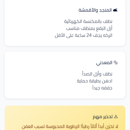
🛋️ المنجد والأقمشة
نظف بالمكنسة الكهربائية
أزل البقع بمنظف مناسب
اتركه يجف 24 ساعة على الأقل
🔩 المعدني
نظف وأزل الصدأ
ادهن بطبقة حماية
جففه جيداً
⚠️ تحذير مهم
لا تخزن أبداً أثاثاً رطباً! الرطوبة المحبوسة تسبب العفن