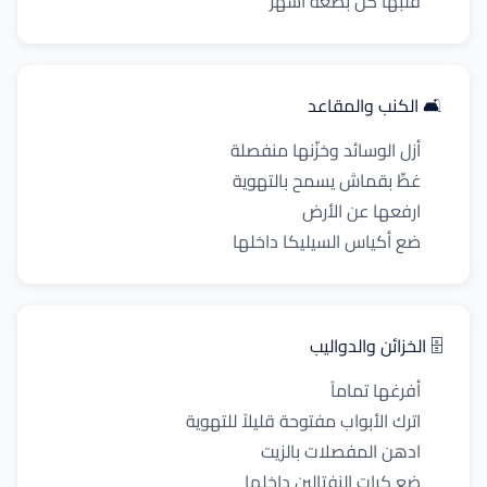
قلّبها كل بضعة أشهر
🛋️ الكنب والمقاعد
أزل الوسائد وخزّنها منفصلة
غطِّ بقماش يسمح بالتهوية
ارفعها عن الأرض
ضع أكياس السيليكا داخلها
🗄️ الخزائن والدواليب
أفرغها تماماً
اترك الأبواب مفتوحة قليلاً للتهوية
ادهن المفصلات بالزيت
ضع كرات النفتالين داخلها