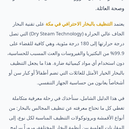
نجار مطابخ وأبواب
وصحة العائلة.
تركيب طارد الحمام بمكة
كشف تسربات المياه بمكة
يعتمد
التنظيف بالبخار الاحترافي في مكة
على تقنية البخار
معلم جبس بورد بمكة المكرمة
الجاف عالي الحرارة (Dry Steam Technology) التي تصل
شركة عزل أسطح بمكة المكرمة
معلم دهانات بمكة المكرمة
درجة حرارتها إلى 180 درجة مئوية، وهي كافية للقضاء على
تركيب باركيه بمكة المكرمة
99.9% من البكتيريا والفيروسات والعث المسبب للحساسية،
مبلط بمكة المكرمة
دون استخدام أي مواد كيميائية ضارة. هذا ما يجعل التنظيف
حداد بمكة المكرمة
بالبخار الخيار الأمثل للعائلات التي تضم أطفالاً أو كبار سن أو
لحام وإصلاح خزانات المياه
أشخاصاً يعانون من حساسية الجهاز التنفسي.
في هذا الدليل الشامل، سنأخذك في رحلة معرفية متكاملة
تغطي كل ما تحتاج معرفته عن تنظيف المجالس بالبخار: من
أنواع الأقمشة وبروتوكولات التنظيف المناسبة لكل نوع، إلى
المقارنات العلمية بين أنظمة البخار المختلفة، مروراً ببرامج