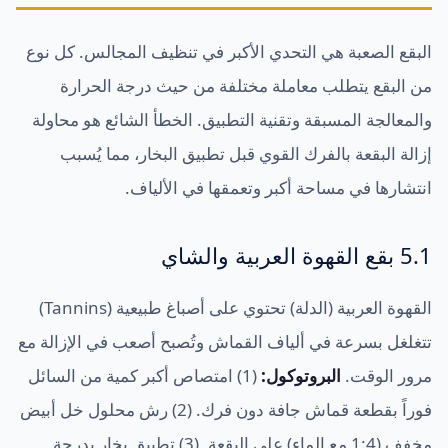
البقع الصعبة هي التحدي الأكبر في تنظيف المجالس. كل نوع
من البقع يتطلب معاملة مختلفة من حيث درجة الحرارة
والمعالجة المسبقة وتقنية التطبيق. الخطأ الشائع هو محاولة
إزالة البقعة بالفرك القوي قبل تطبيق البخار، مما يُسبب
انتشارها في مساحة أكبر وتعمقها في الألياف.
5.1 بقع القهوة العربية والشاي
القهوة العربية (الدلة) تحتوي على أصباغ طبيعية (Tannins)
تتغلغل بسرعة في ألياف القماش وتُصبح أصعب في الإزالة مع
مرور الوقت.
البروتوكول:
(1) امتصاص أكبر كمية من السائل
فوراً بقطعة قماش جافة دون فرك. (2) رش محلول خل أبيض
مخفف (1:4 مع الماء) على البقعة. (3) تطبيق بخار بدرجة