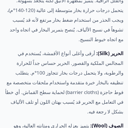
والفلل الراقية. يتميز بمظهره الأنيق لكنه يتجعد بسهولة.
يتحمل درجات حرارة بخار متوسطة إلى عالية (120-140°م)،
ويجب الحذر من استخدام ضغط بخار مرتفع لأنه قد يُسبب
تشوهاً في نسيج الألياف. يُنصح بتمرير البخار في اتجاه واحد
مع اتجاه خيوط النسيج.
الحرير (Silk):
أرقى وأغلى أنواع الأقمشة، يُستخدم في
المجالس الملكية والقصور. الحرير حساس جداً للحرارة
والرطوبة، ولا يتحمل درجات بخار تتجاوز 100°م. يتطلب
تنظيفه بالبخار خبرة متقدمة واستخدام ملحقات متخصصة مع
فوط حاجزة (barrier cloths) لحماية سطح القماش. أي خطأ
في التعامل مع الحرير قد يُسبب بهتان اللون أو تلف الألياف
بشكل لا رجعة فيه.
الصوف (Wool):
يتميز بعزله الحراري ومتانته العالية، وهو