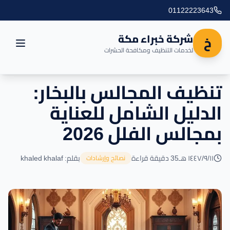
01122223643
شركة خبراء مكة
خ
لخدمات التنظيف ومكافحة الحشرات
تنظيف المجالس بالبخار:
الرئيسية
الدليل الشامل للعناية
العروض
بمجالس الفلل 2026
المدونة
١١‏/٩‏/١٤٤٧ هـ
35 دقيقة قراءة
بقلم: khaled khalaf
نصائح وإرشادات
مناطق التغطية
اتصل بنا
خدماتنا