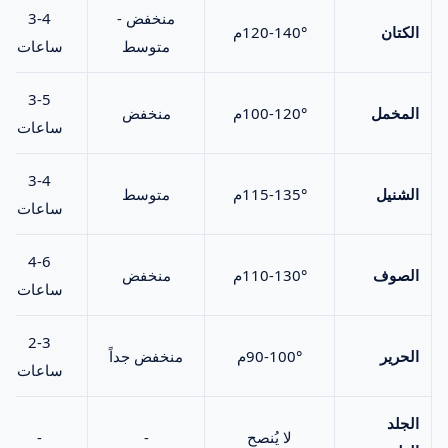
منخفض -
3-4
الكتان
120-140°م
متوسط
ساعات
3-5
المخمل
100-120°م
منخفض
ساعات
3-4
الشنيل
115-135°م
متوسط
ساعات
4-6
الصوف
110-130°م
منخفض
ساعات
2-3
الحرير
90-100°م
منخفض جداً
ساعات
الجلد
لا يُنصح
-
-