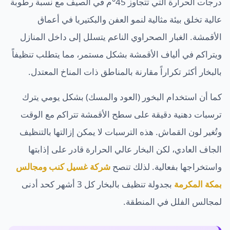
درجات الحرارة التي تتجاوز 45°م في الصيف مع نسبة رطوبة
عالية تخلق بيئة مثالية لنمو العفن والبكتيريا في أعماق
الأقمشة. الغبار الصحراوي الناعم يتسلل إلى داخل المنازل
ويتراكم في ألياف الأقمشة بشكل مستمر، مما يتطلب تنظيفاً
بالبخار أكثر تكراراً مقارنة بالمناطق ذات المناخ المعتدل.
كما أن استخدام البخور (العود والمسك) بشكل يومي يترك
ترسبات دهنية دقيقة على سطح الأقمشة تتراكم مع الوقت
وتُغير لون القماش. هذه الترسبات لا يمكن إزالتها بالتنظيف
الجاف العادي، لكن البخار عالي الحرارة قادر على إذابتها
واستخراجها بفعالية. لذلك تنصح
شركة غسيل كنب ومجالس
بمكة المكرمة
بجدولة تنظيف بالبخار كل 3 أشهر كحد أدنى
لمجالس الفلل في المنطقة.