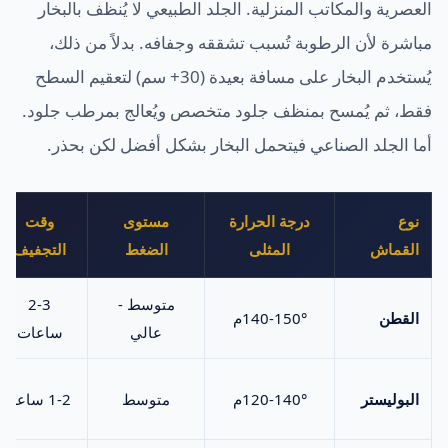
العصرية والمكاتب المنزلية. الجلد الطبيعي لا يُنظف بالبخار
مباشرة لأن الرطوبة تُسبب تشققه وجفافه. بدلاً من ذلك،
يُستخدم البخار على مسافة بعيدة (30+ سم) لتعقيم السطح
فقط، ثم يُمسح بمنظف جلود متخصص ويُعالج بمرطب جلود.
أما الجلد الصناعي فيتحمل البخار بشكل أفضل لكن بحذر.
نوع
درجة الحرارة
مستوى
وقت
القماش
المثلى
الضغط
التجفيف
متوسط -
2-3
القطن
140-150°م
عالي
ساعات
البوليستر
120-140°م
متوسط
1-2 ساعة