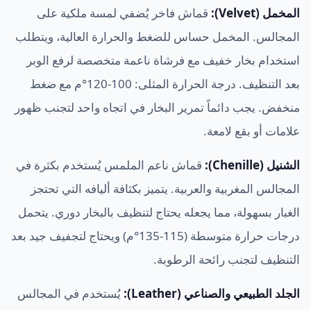
المخمل (Velvet):
قماش فاخر يُضفي لمسة ملكية على
المجالس. المخمل حساس للضغط والحرارة العالية، ويتطلب
استخدام بخار خفيف مع فرشاة ناعمة متخصصة لرفع الوبر
بعد التنظيف. درجة الحرارة المثلى: 100-120°م مع ضغط
منخفض. يجب دائماً تمرير البخار في اتجاه واحد لتجنب ظهور
علامات أو بقع لامعة.
الشنيل (Chenille):
قماش ناعم الملمس يُستخدم بكثرة في
المجالس المغربية والعربية. يتميز بكثافة أليافه التي تحتجز
الغبار بسهولة، مما يجعله يحتاج لتنظيف بالبخار دوري. يتحمل
درجات حرارة متوسطة (115-135°م) ويحتاج لتجفيف جيد بعد
التنظيف لتجنب رائحة الرطوبة.
الجلد الطبيعي والصناعي (Leather):
يُستخدم في المجالس