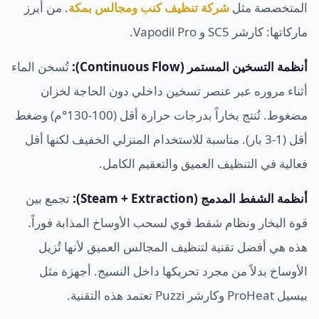
المتخصصة مثل
شركة تنظيف كنب ومجالس بمكة
. من أبرز
ماركاتها: كارشر SC5 و Vapodil Pro.
أنظمة التسخين المستمر (Continuous Flow):
تُسخن الماء
أثناء مروره عبر عنصر تسخين داخلي دون الحاجة لخزان
مضغوط. تُنتج بخاراً بدرجات حرارة أقل (100-130°م) وضغط
أقل (1-3 بار). مناسبة للاستخدام المنزلي الخفيف لكنها أقل
فعالية في التنظيف العميق والتعقيم الكامل.
أنظمة الشفط المدمج (Steam + Extraction):
تجمع بين
قوة البخار ونظام شفط قوي لسحب الأوساخ المذابة فوراً.
هذه هي أفضل تقنية لتنظيف المجالس العميق لأنها تُزيل
الأوساخ بدلاً من مجرد تحريكها داخل النسيج. أجهزة مثل
بيسيل ProHeat وكارشر Puzzi تعتمد هذه التقنية.