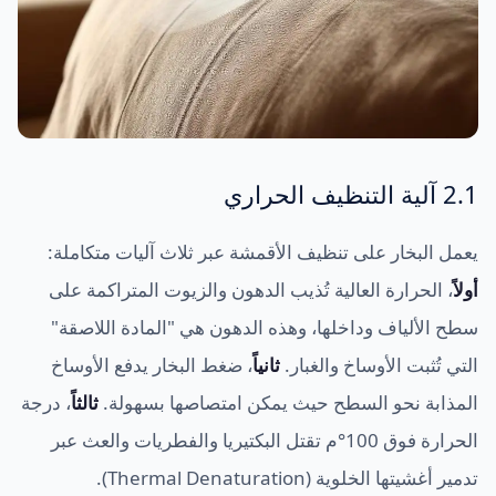
2.1 آلية التنظيف الحراري
يعمل البخار على تنظيف الأقمشة عبر ثلاث آليات متكاملة:
أولاً
، الحرارة العالية تُذيب الدهون والزيوت المتراكمة على
سطح الألياف وداخلها، وهذه الدهون هي "المادة اللاصقة"
التي تُثبت الأوساخ والغبار.
ثانياً
، ضغط البخار يدفع الأوساخ
المذابة نحو السطح حيث يمكن امتصاصها بسهولة.
ثالثاً
، درجة
الحرارة فوق 100°م تقتل البكتيريا والفطريات والعث عبر
تدمير أغشيتها الخلوية (Thermal Denaturation).