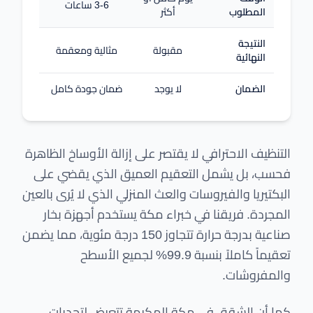
3-6 ساعات
المطلوب
أكثر
النتيجة
مقبولة
مثالية ومعقمة
النهائية
الضمان
لا يوجد
ضمان جودة كامل
التنظيف الاحترافي لا يقتصر على إزالة الأوساخ الظاهرة
فحسب، بل يشمل التعقيم العميق الذي يقضي على
البكتيريا والفيروسات والعث المنزلي الذي لا يُرى بالعين
المجردة. فريقنا في خبراء مكة يستخدم أجهزة بخار
صناعية بدرجة حرارة تتجاوز 150 درجة مئوية، مما يضمن
تعقيماً كاملاً بنسبة 99.9% لجميع الأسطح
والمفروشات.
كما أن الشقق في مكة المكرمة تتعرض لتحديات