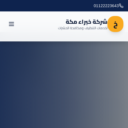
01122223643
شركة خبراء مكة
خ
لخدمات التنظيف ومكافحة الحشرات
الرئيسية
العروض
المدونة
مناطق التغطية
اتصل بنا
خدماتنا