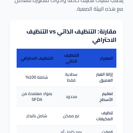
يتطلب تقنيات تنظيف خاصة وأدوات متطورة للتعامل
مع هذه البيئة الصعبة.
مقارنة: التنظيف الذاتي vs التنظيف
الاحترافي
التنظيف
المعيار
التنظيف الاحترافي
الذاتي
إزالة الغبار
سطحية
شاملة 100%
العميق
فقط
تعقيم
بمواد معتمدة من
محدود
الأسطح
SFDA
تنظيف
غير ممكن
شامل بالبخار
المكيفات
الوقت
يوم كامل أو