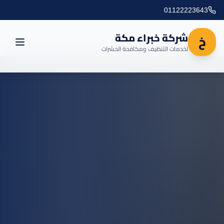
01122223643
شركة خبراء مكة
خ
لخدمات التنظيف ومكافحة الحشرات
الرئيسية
العروض
المدونة
مناطق التغطية
اتصل بنا
خدماتنا