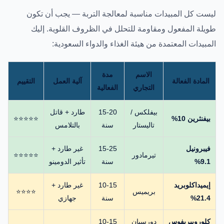
ليست كل المبيدات مناسبة لمعالجة التربة — يجب أن تكون
طويلة المفعول ومقاومة للتحلل في الظروف القلوية. إليك
المبيدات المعتمدة من هيئة الغذاء والدواء السعودية:
الاسم
مدة
المادة الفعالة
آلية العمل
التقييم
التجاري
الفعالية
بيفلكس /
15-20
طارد + قاتل
بيفنثرين 10%
⭐⭐⭐⭐⭐
تاليستار
سنة
بالتلامس
فيبرونيل
15-25
غير طارد +
تيرمادور
⭐⭐⭐⭐⭐
9.1%
سنة
تأثير الدومينو
إيميداكلوبريد
10-15
غير طارد +
بريميس
⭐⭐⭐⭐
21.4%
سنة
جهازي
كلوروبيريفوس
دورسبان
10-15