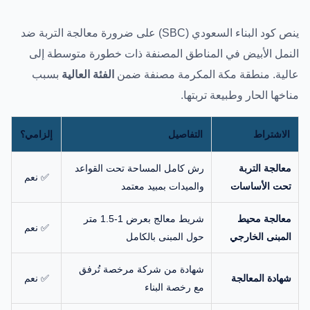
ينص كود البناء السعودي (SBC) على ضرورة معالجة التربة ضد
النمل الأبيض في المناطق المصنفة ذات خطورة متوسطة إلى
عالية. منطقة مكة المكرمة مصنفة ضمن
الفئة العالية
بسبب
مناخها الحار وطبيعة تربتها.
الاشتراط
التفاصيل
إلزامي؟
معالجة التربة
رش كامل المساحة تحت القواعد
✅ نعم
تحت الأساسات
والميدات بمبيد معتمد
معالجة محيط
شريط معالج بعرض 1-1.5 متر
✅ نعم
المبنى الخارجي
حول المبنى بالكامل
شهادة من شركة مرخصة تُرفق
شهادة المعالجة
✅ نعم
مع رخصة البناء