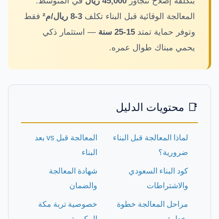
بتكلفة إصلاح تتجاوز
45,000 ريال
في المتوسط.
نجار مطابخ وأبواب
تركيب طارد الحمام بمكة
المعالجة الوقائية قبل البناء تكلف
3-8 ريال/م²
فقط
كشف تسربات المياه بمكة
وتوفر حماية تمتد
15-25 سنة
— استثمار ذكي
معلم جبس بورد بمكة المكرمة
يحمي مبناك طوال عمره.
شركة عزل أسطح بمكة المكرمة
معلم دهانات بمكة المكرمة
تركيب باركيه بمكة المكرمة
مبلط بمكة المكرمة
📑 محتويات الدليل
حداد بمكة المكرمة
لحام وإصلاح خزانات المياه
لماذا المعالجة قبل البناء
المعالجة قبل vs بعد
ضرورية؟
البناء
كود البناء السعودي
شهادة المعالجة
والاشتراطات
والضمان
مراحل المعالجة خطوة
خصوصية تربة مكة
بخطوة
المكرمة