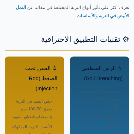
تعرف أكثر على تأثير أنواع التربة المختلفة في مقالنا عن
النمل
الأبيض في التربة والأساسات
.
⚙️ تقنيات التطبيق الاحترافية
💧 الرش السطحي
💉 الحقن تحت
(Soil Drenching)
الضغط (Rod
Injection)
ضخ المحلول المخفف
بمعدل 5 لتر/م² على
حقن المبيد في التربة
التربة
بعمق 50-100 سم
يغطي مساحات كبيرة
باستخدام قضبان مثقوبة
بسرعة
الأنسب للتربة المدكوكة