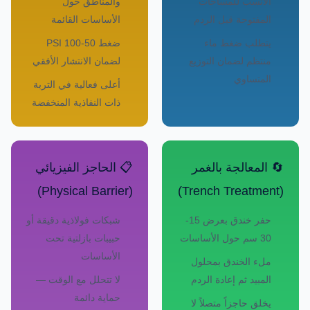
الأنسب للمساحات
والمناطق حول
المفتوحة قبل الردم
الأساسات القائمة
يتطلب ضغط ماء
ضغط 50-100 PSI
منتظم لضمان التوزيع
لضمان الانتشار الأفقي
المتساوي
أعلى فعالية في التربة
ذات النفاذية المنخفضة
🔄 المعالجة بالغمر
📋 الحاجز الفيزيائي
(Physical Barrier)
(Trench Treatment)
حفر خندق بعرض 15-
شبكات فولاذية دقيقة أو
30 سم حول الأساسات
حبيبات بازلتية تحت
الأساسات
ملء الخندق بمحلول
المبيد ثم إعادة الردم
لا تتحلل مع الوقت —
حماية دائمة
يخلق حاجزاً متصلاً لا