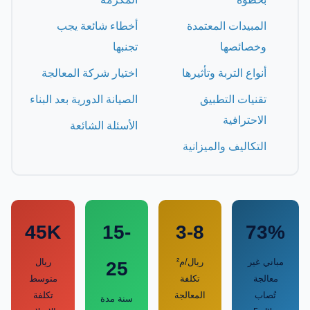
المبيدات المعتمدة
أخطاء شائعة يجب
وخصائصها
تجنبها
أنواع التربة وتأثيرها
اختيار شركة المعالجة
تقنيات التطبيق
الصيانة الدورية بعد البناء
الاحترافية
الأسئلة الشائعة
التكاليف والميزانية
45K
15-
3-8
73%
مباني غير
ريال/م²
ريال
25
معالجة
تكلفة
متوسط
تُصاب
المعالجة
تكلفة
سنة مدة