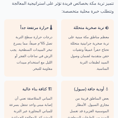
تتميز تربة مكة بخصائص فريدة تؤثر على استراتيجية المعالجة
وتتطلب خبرة محلية متخصصة:
🪨 تربة صخرية متحللة
🌡️ حرارة مرتفعة جداً
معظم مناطق مكة مبنية على
درجات حرارة سطح التربة
تربة صخرية جرانيتية متحللة
تصل 65°م صيفاً، مما يسرع
تحتاج حفراً عميقاً وتقنيات
تبخر المبيدات السطحية. يجب
حقن متقدمة لضمان وصول
الرش في ساعات الفجر أو
المبيد لطبقات التربة
الليل مع استخدام مبيدات
المناسبة.
مقاومة للتبخر.
💧 أودية جافة (سيول)
🏗️ كثافة بناء عالية
بعض المناطق قريبة من
المباني المتلاصقة تعني أن
مجاري السيول. الأمطار
إصابة مبنى واحد تنتقل بسرعة
الموسمية الغزيرة قد تغسل
للمباني المجاورة عبر التربة
المبيد من الطبقات السطحية،
المشتركة. المعالجة الجماعية