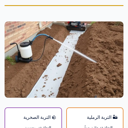
🏜️ التربة الرملية
🪨 التربة الصخرية
النفاذية:
عالية جداً —
النفاذية:
منخفضة —