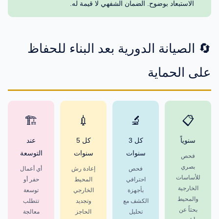
الاستبعاد بوضوح. الضمان الشفهي لا قيمة له.
🔄 الصيانة الدورية بعد البناء للحفاظ
على الحماية
🏗️
💉
🔬
📋
سنوياً
كل 3
كل 5
عند
سنوات
سنوات
التوسعة
فحص
بصري
فحص
إعادة رش
أي أعمال
للأساسات
احترافي
المحيط
حفر أو
الخارجية
بأجهزة
الخارجي
توسعة
والمحيط
الكشف مع
وتجديد
تتطلب
بحثاً عن
تحليل
الحاجز
معالجة