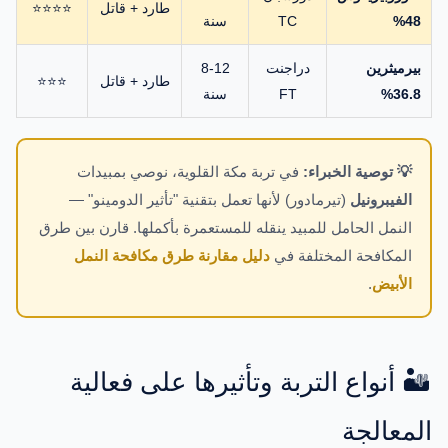
طارد + قاتل
⭐⭐⭐⭐
48%
TC
سنة
بيرميثرين
دراجنت
8-12
طارد + قاتل
⭐⭐⭐
36.8%
FT
سنة
💡 توصية الخبراء:
في تربة مكة القلوية، نوصي بمبيدات
الفيبرونيل
(تيرمادور) لأنها تعمل بتقنية "تأثير الدومينو" —
النمل الحامل للمبيد ينقله للمستعمرة بأكملها. قارن بين طرق
المكافحة المختلفة في
دليل مقارنة طرق مكافحة النمل
الأبيض
.
🏜️ أنواع التربة وتأثيرها على فعالية
المعالجة