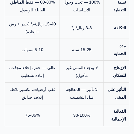
نسبة
100% — تحت وحول
60-80% — فقط المناطق
التغطية
الأساسات
القابلة للوصول
15-40 ريال/م² (حفر + رش
التكلفة
3-8 ريال/م²
+ إعادة)
مدة
15-25 سنة
5-10 سنوات
الحماية
الإزعاج
لا يوجد (المبنى غير
عالي — حفر، إخلاء مؤقت،
للسكان
مأهول)
إعادة تشطيب
التأثير على
لا تأثير — المعالجة
ثقب أرضيات، تكسير بلاط،
المبنى
قبل التشطيب
إتلاف حدائق
الفعالية
75-85%
98-100%
الإجمالية