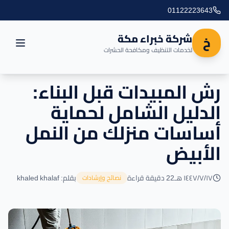
01122223643
شركة خبراء مكة
خ
لخدمات التنظيف ومكافحة الحشرات
رش المبيدات قبل البناء:
الرئيسية
الدليل الشامل لحماية
العروض
أساسات منزلك من النمل
المدونة
الأبيض
مناطق التغطية
١٧‏/٧‏/١٤٤٧ هـ
22 دقيقة قراءة
بقلم: khaled khalaf
نصائح وإرشادات
اتصل بنا
خدماتنا