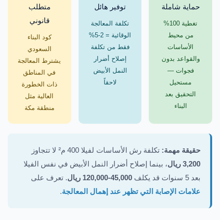
حماية شاملة
توفير هائل
متطلب
قانوني
تغطية 100%
تكلفة المعالجة
من محيط
الوقائية = 2-5%
كود البناء
الأساسات
فقط من تكلفة
السعودي
والقواعد بدون
إصلاح أضرار
يشترط المعالجة
فجوات —
النمل الأبيض
في المناطق
مستحيل
لاحقاً
ذات الخطورة
التحقيق بعد
العالية مثل
البناء
منطقة مكة
حقيقة مهمة:
تكلفة رش الأساسات لفيلا 400 م² لا تتجاوز
3,200 ريال
، بينما إصلاح أضرار النمل الأبيض في نفس الفيلا
بعد 5 سنوات قد يكلف
45,000-120,000 ريال
. تعرف على
علامات الإصابة التي تظهر عند إهمال المعالجة
.