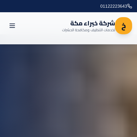
01122223643
شركة خبراء مكة
خ
لخدمات التنظيف ومكافحة الحشرات
الرئيسية
العروض
المدونة
مناطق التغطية
اتصل بنا
خدماتنا