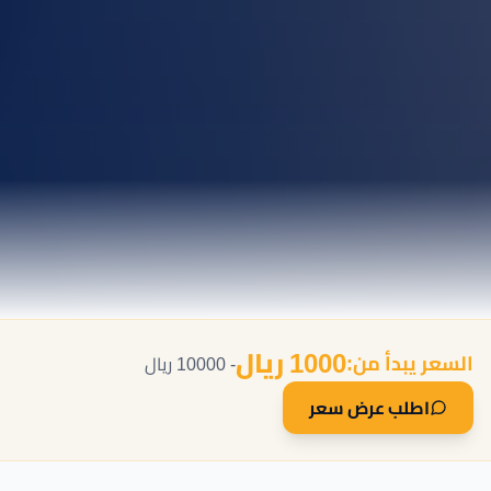
1000 ريال
السعر يبدأ من:
- 10000 ريال
اطلب عرض سعر